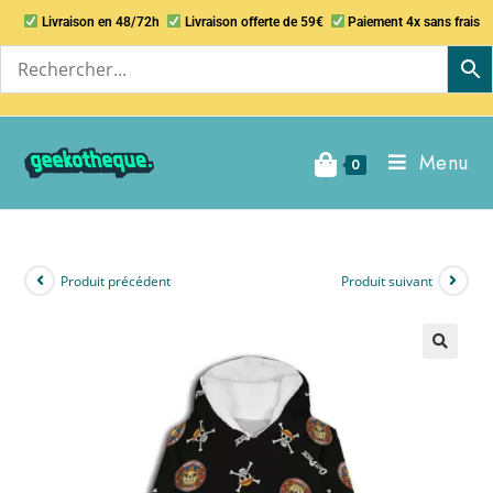
Livraison en 48/72h
Livraison offerte de 59€
Paiement 4x sans frais
Menu
0
Produit précédent
Produit suivant