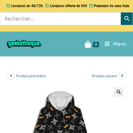
Livraison en 48/72h
Livraison offerte de 59€
Paiement 4x sans frais
Menu
0
Produit précédent
Produit suivant