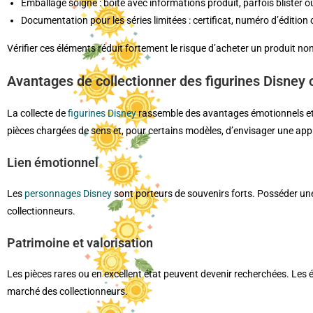
Emballage soigné : boîte avec informations produit, parfois blister ou
Documentation pour les séries limitées : certificat, numéro d’édition 
Vérifier ces éléments réduit fortement le risque d’acheter un produit no
Avantages de collectionner des figurines Disney o
La collecte de
figurines Disney
rassemble des avantages émotionnels et pr
pièces chargées de sens et, pour certains modèles, d’envisager une appré
Lien émotionnel
Les
personnages Disney
sont porteurs de souvenirs forts. Posséder une
collectionneurs.
Patrimoine et valorisation
Les pièces rares ou en excellent état peuvent devenir recherchées. Les é
marché des collectionneurs.