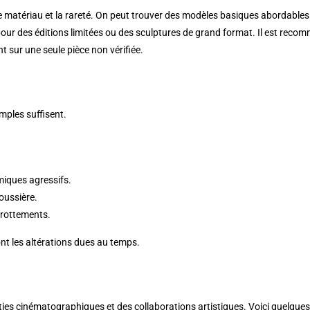
 le matériau et la rareté. On peut trouver des modèles basiques abordable
 pour des éditions limitées ou des sculptures de grand format. Il est reco
 sur une seule pièce non vérifiée.
imples suffisent.
miques agressifs.
poussière.
 frottements.
nt les altérations dues au temps.
rties cinématographiques et des collaborations artistiques. Voici quelqu