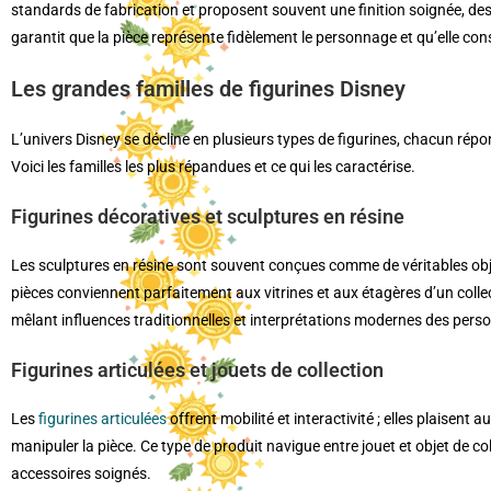
standards de fabrication et proposent souvent une finition soignée, des c
garantit que la pièce représente fidèlement le personnage et qu’elle con
Les grandes familles de figurines Disney
L’univers Disney se décline en plusieurs types de figurines, chacun répo
Voici les familles les plus répandues et ce qui les caractérise.
Figurines décoratives et sculptures en résine
Les sculptures en résine sont souvent conçues comme de véritables objets d’
pièces conviennent parfaitement aux vitrines et aux étagères d’un colle
mêlant influences traditionnelles et interprétations modernes des pers
Figurines articulées et jouets de collection
Les
figurines articulées
offrent mobilité et interactivité ; elles plaise
manipuler la pièce. Ce type de produit navigue entre jouet et objet de co
accessoires soignés.