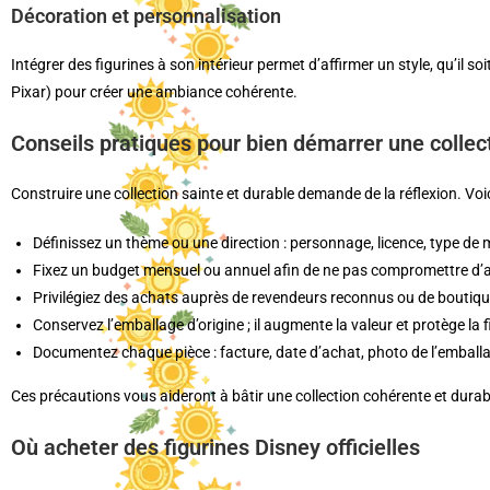
Décoration et personnalisation
Intégrer des figurines à son intérieur permet d’affirmer un style, qu’il 
Pixar) pour créer une ambiance cohérente.
Conseils pratiques pour bien démarrer une collec
Construire une collection sainte et durable demande de la réflexion. Vo
Définissez un thème ou une direction : personnage, licence, type de 
Fixez un budget mensuel ou annuel afin de ne pas compromettre d’au
Privilégiez des achats auprès de revendeurs reconnus ou de boutiques 
Conservez l’emballage d’origine ; il augmente la valeur et protège la f
Documentez chaque pièce : facture, date d’achat, photo de l’emballag
Ces précautions vous aideront à bâtir une collection cohérente et durab
Où acheter des figurines Disney officielles