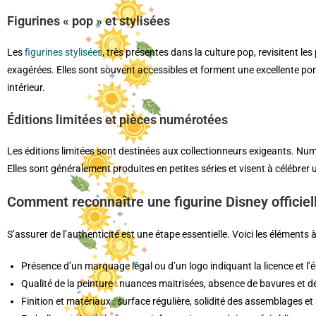
Figurines « pop » et stylisées
Les
figurines stylisées
, très présentes dans la culture pop, revisitent 
exagérées. Elles sont souvent accessibles et forment une excellente por
intérieur.
Éditions limitées et pièces numérotées
Les éditions limitées sont destinées aux collectionneurs exigeants. Num
Elles sont généralement produites en petites séries et visent à célébre
Comment reconnaître une figurine Disney officiel
S’assurer de l’authenticité est une étape essentielle. Voici les éléments à
Présence d’un marquage légal ou d’un logo indiquant la licence et l’é
Qualité de la peinture : nuances maitrisées, absence de bavures et dé
Finition et matériaux : surface régulière, solidité des assemblages 