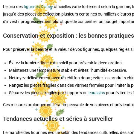
Le prix des
figurines Disney
officielles varie fortement selon la gamme,
jusqu’à des pièces de collection plusieurs centaines ou milliers d’euros
d’investir progressivement plutôt que de concentrer un budget important
Conservation et exposition : les bonnes pratiques
Pour préserver la beauté et la valeur de vos figurines, quelques règles s
Évitez la lumière directe du soleil pour prévenir la décoloration.
Maintenez une température stable et évitez l’humidité excessive.
Nettoyez délicatement avec un chiffon doux ; évitez les produits chi
Rangez les pièces fragiles dans des vitrines fermées pour limiter la 
Séparez les pièces fragiles par supports ou
coussins
pour éviter les
Ces mesures prolongeront l’état impeccable de vos pièces et préviendro
Tendances actuelles et séries à surveiller
Le marché des figurines évolue selon des tendances culturelles, des so