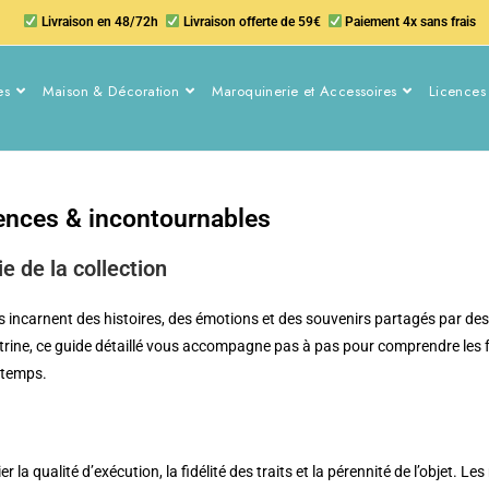
Livraison en 48/72h
Livraison offerte de 59€
Paiement 4x sans frais
es
Maison & Décoration
Maroquinerie et Accessoires
Licences 
icences & incontournables
e de la collection
lles incarnent des histoires, des émotions et des souvenirs partagés par d
trine, ce guide détaillé vous accompagne pas à pas pour comprendre les f
e temps.
gier la qualité d’exécution, la fidélité des traits et la pérennité de l’objet. 