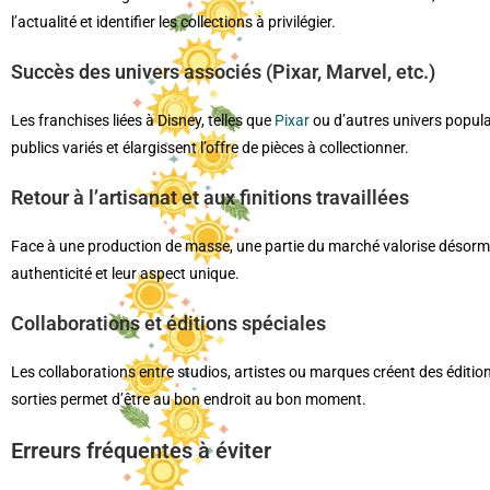
l’actualité et identifier les collections à privilégier.
Succès des univers associés (Pixar, Marvel, etc.)
Les franchises liées à Disney, telles que
Pixar
ou d’autres univers popul
publics variés et élargissent l’offre de pièces à collectionner.
Retour à l’artisanat et aux finitions travaillées
Face à une production de masse, une partie du marché valorise désormais 
authenticité et leur aspect unique.
Collaborations et éditions spéciales
Les collaborations entre studios, artistes ou marques créent des éditio
sorties permet d’être au bon endroit au bon moment.
Erreurs fréquentes à éviter