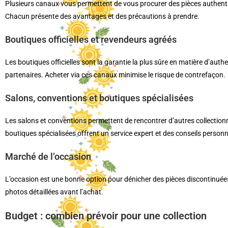
Plusieurs canaux vous permettent de vous procurer des pièces authentiqu
Chacun présente des avantages et des précautions à prendre.
Boutiques officielles et revendeurs agréés
Les boutiques officielles sont la garantie la plus sûre en matière d’aut
partenaires. Acheter via ces canaux minimise le risque de contrefaçon.
Salons, conventions et boutiques spécialisées
Les salons et conventions permettent de rencontrer d’autres collectionne
boutiques spécialisées offrent un service expert et des conseils personn
Marché de l’occasion
L’occasion est une bonne option pour dénicher des pièces discontinuées ou
photos détaillées avant l’achat.
Budget : combien prévoir pour une collection