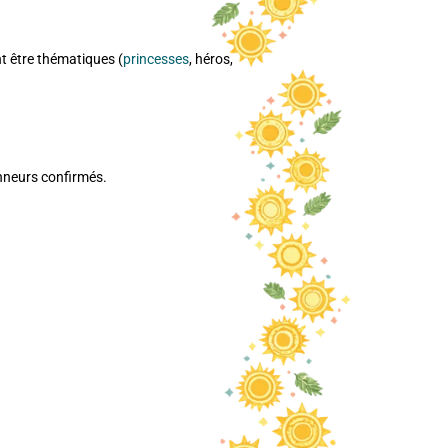
nt être thématiques (
princesses
, héros,
onneurs confirmés.