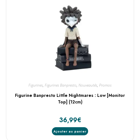
Figurines
,
Figurines Banpresto
,
Nouveautés
,
Promos
Figurine Banpresto Little Nightmares : Low [Monitor
Top] (12cm)
36,99
€
Ajouter au panier