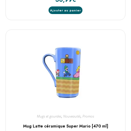
Ajouter au panier
Mugs et gourdes
,
Nouveautés
,
Promos
Mug Latte céramique Super Mario [470 ml]