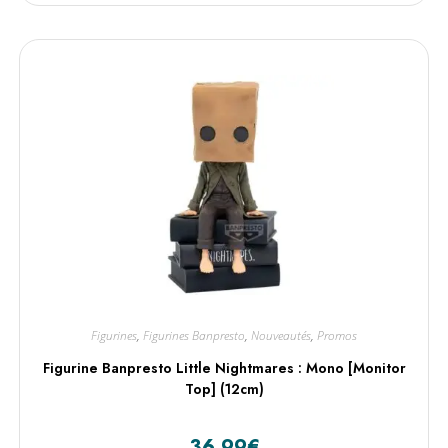
Figurines
,
Figurines Banpresto
,
Nouveautés
,
Promos
Figurine Banpresto Little Nightmares : Mono [Monitor
Top] (12cm)
36,99
€