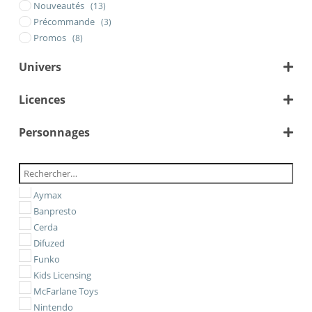
Nouveautés
(13)
Précommande
(3)
Promos
(8)
Univers
Animé/Manga
Licences
Cinéma
Jeux Vidéos
Personnages
Arcane
Assassin's Creed
League of Legends
Animus Edward
Little Nightmares
Aymax
Geralt
Mortal Kombat
Banpresto
Jinx
Pac-Man
Cerda
Link
Pokémon
Difuzed
Low
Sonic
Funko
Luigi
Super Mario
Kids Licensing
Mario
The Legend Of Zelda
McFarlane Toys
Mario Bros
The Witcher
Nintendo
Mono