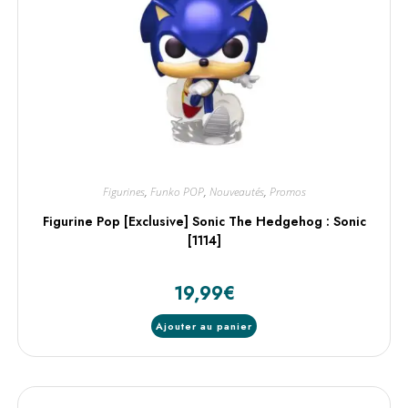
Figurines
,
Funko POP
,
Nouveautés
,
Promos
Figurine Pop [Exclusive] Sonic The Hedgehog : Sonic
[1114]
19,99
€
Ajouter au panier