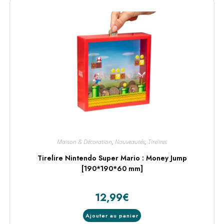
Maison & Décoration
,
Nouveautés
,
Tirelires
Tirelire Nintendo Super Mario : Money Jump
[190*190*60 mm]
12,99
€
Ajouter au panier