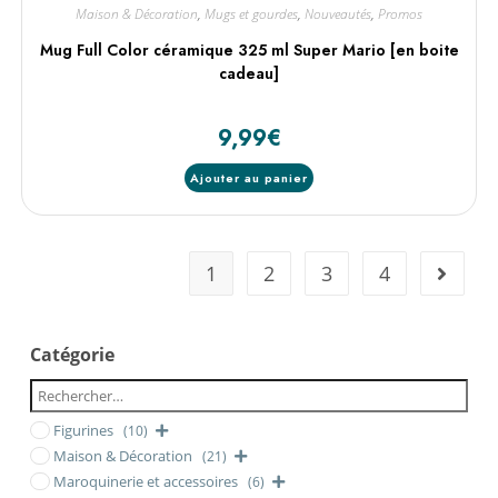
Maison & Décoration
,
Mugs et gourdes
,
Nouveautés
,
Promos
Mug Full Color céramique 325 ml Super Mario [en boite
cadeau]
9,99
€
Ajouter au panier
1
2
3
4
Catégorie
Figurines
(10)
Maison & Décoration
(21)
Maroquinerie et accessoires
(6)