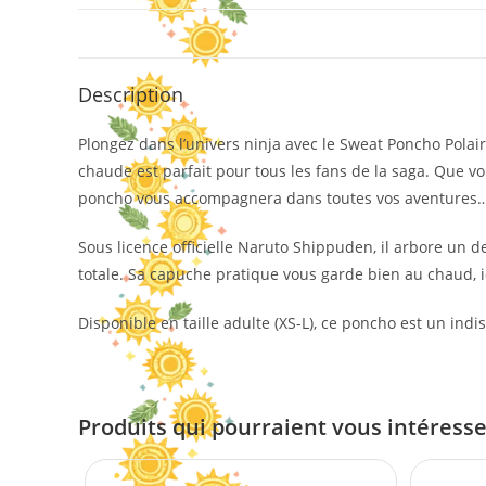
Description
Plongez dans l’univers ninja avec le Sweat Poncho Polai
chaude est parfait pour tous les fans de la saga. Que 
poncho vous accompagnera dans toutes vos aventures… 
Sous licence officielle Naruto Shippuden, il arbore un
totale. Sa capuche pratique vous garde bien au chaud, i
Disponible en taille adulte (XS-L), ce poncho est un in
Produits qui pourraient vous intéress