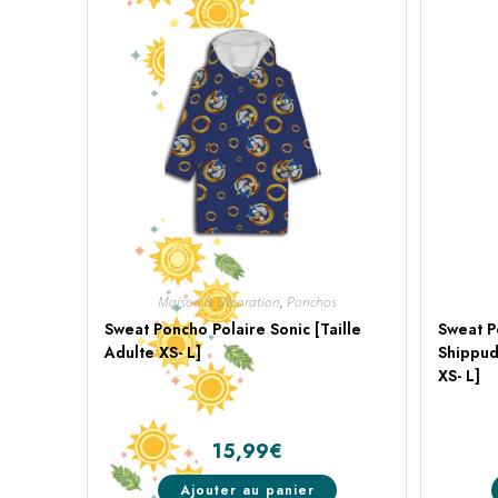
Maison & Décoration
,
Ponchos
Sweat Poncho Polaire Sonic [Taille
Sweat P
Adulte XS- L]
Shippud
XS- L]
15,99
€
Ajouter au panier