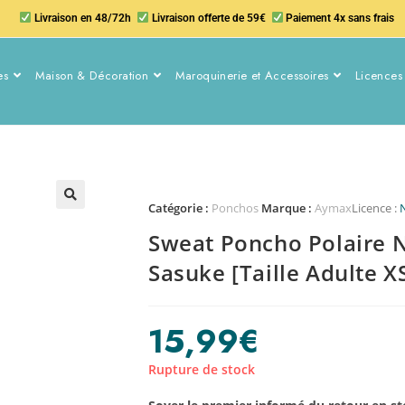
Livraison en 48/72h
Livraison offerte de 59€
Paiement 4x sans frais
es
Maison & Décoration
Maroquinerie et Accessoires
Licences 
Catégorie :
Ponchos
Marque :
Aymax
Licence :
Sweat Poncho Polaire 
Sasuke [Taille Adulte XS
15,99
€
Rupture de stock