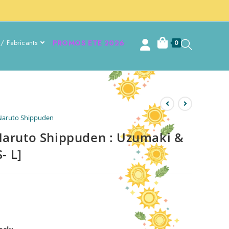
/ Fabricants
PROMOS ETE 2026
0
Naruto Shippuden
Naruto Shippuden : Uzumaki &
- L]