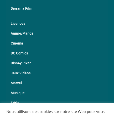
Diorama Film
Licences
Animé/Manga
Cinéma
DC Comics
Disney Pixar
Jeux Vidéos
Marvel
Musique
Série
Nous utilisons des cookies sur notre site Web pour vous
Sport