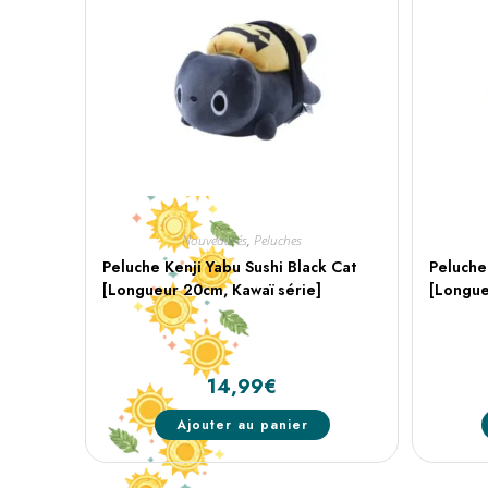
Nouveautés
,
Peluches
Peluche Kenji Yabu Sushi Black Cat
Peluche
[Longueur 20cm, Kawaï série]
[Longue
14,99
€
Ajouter au panier