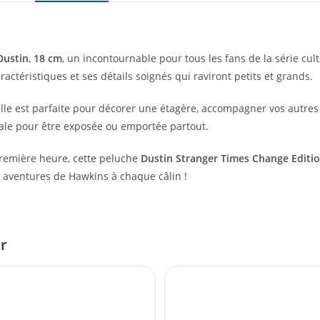
Dustin
,
18 cm
, un incontournable pour tous les fans de la série cul
caractéristiques et ses détails soignés qui raviront petits et grands.
elle est parfaite pour décorer une étagère, accompagner vos autres 
ale pour être exposée ou emportée partout.
première heure, cette peluche
Dustin Stranger Times Change Editi
s aventures de Hawkins à chaque câlin !
er