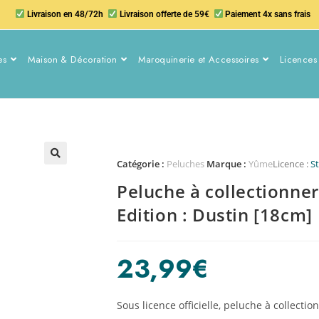
Livraison en 48/72h
Livraison offerte de 59€
Paiement 4x sans frais
es
Maison & Décoration
Maroquinerie et Accessoires
Licences 
Catégorie :
Peluches
Marque :
Yûme
Licence :
S
Peluche à collectionne
Edition : Dustin [18cm]
23,99
€
Sous licence officielle, peluche à collect