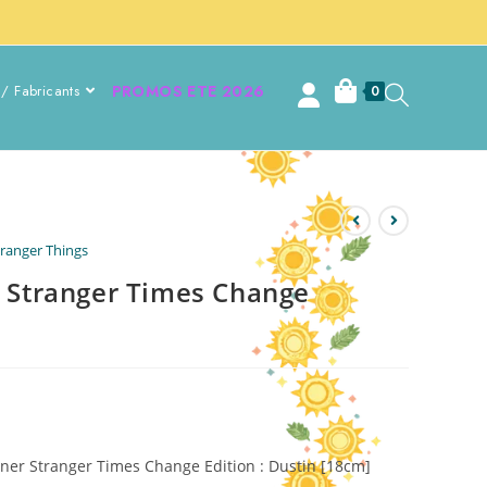
/ Fabricants
PROMOS ETE 2026
0
tranger Things
r Stranger Times Change
ionner Stranger Times Change Edition : Dustin [18cm]