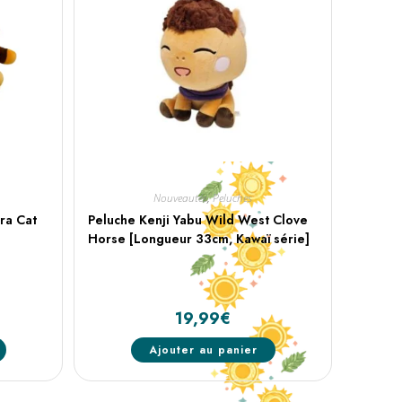
Nouveautés
,
Peluches
ra Cat
Peluche Kenji Yabu Wild West Clove
Horse [Longueur 33cm, Kawaï série]
19,99
€
Ajouter au panier