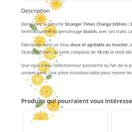
Description
Découvrez la peluche
Stranger Times Change Edition : 
l’enthousiasme du personnage
Dustin
, avec ses traits 
Fabriquée dans un tissu
doux et agréable au toucher
, 
Stranger Times. Sa taille compacte de
18 cm
la rend idé
Que vous soyez collectionneur passionné ou fan de la 
univers geek. Une pièce incontournable pour revivre le
Produits qui pourraient vous intéress