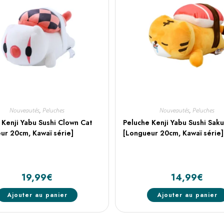
Nouveautés
,
Peluches
Nouveautés
,
Peluches
 Kenji Yabu Sushi Clown Cat
Peluche Kenji Yabu Sushi Saku
ur 20cm, Kawaï série]
[Longueur 20cm, Kawaï série]
19,99
€
14,99
€
Ajouter au panier
Ajouter au panier