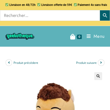
Livraison en 48/72h
Livraison offerte de 59€
Paiement 4x sans frais
Menu
0
Produit précédent
Produit suivant