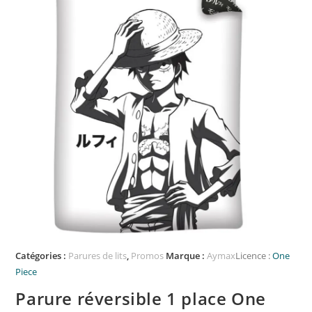
Catégories :
Parures de lits
,
Promos
Marque :
Aymax
Licence :
One
Piece
Parure réversible 1 place One