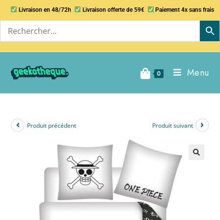
Livraison en 48/72h
Livraison offerte de 59€
Paiement 4x sans frais
Menu
0
Produit précédent
Produit suivant