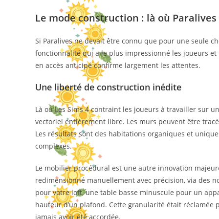
Le mode construction : là où Paralives
Si Paralives ne devait être connu que pour une seule ch
fonctionnalité qui a le plus impressionné les joueurs et
en accès anticipé confirme largement les attentes.
Une liberté de construction inédite
Là où Les Sims 4 contraint les joueurs à travailler sur u
vectoriel entièrement libre. Les murs peuvent être tracé
Les résultats sont des habitations organiques et unique
complexes.
Le mobilier procédural est une autre innovation majeur
redimensionné manuellement avec précision, via des nœ
pour votre loft, une table basse minuscule pour un app
hauteur d’un plafond. Cette granularité était réclamé
jamais avoir été accordée.