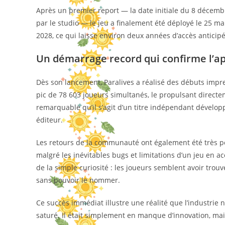
Après un premier report — la date initiale du 8 décembr
par le studio — le jeu a finalement été déployé le 25 ma
2028, ce qui laisse environ deux années d’accès anticipé
Un démarrage record qui confirme l’ap
Dès son lancement, Paralives a réalisé des débuts impr
pic de 78 603 joueurs simultanés, le propulsant directe
remarquable qu’il s’agit d’un titre indépendant dévelo
éditeur.
Les retours de la communauté ont également été très posit
malgré les inévitables bugs et limitations d’un jeu en 
de la simple curiosité : les joueurs semblent avoir tro
sans pouvoir le nommer.
Ce succès immédiat illustre une réalité que l’industrie ne
saturé. Il était simplement en manque d’innovation, mai