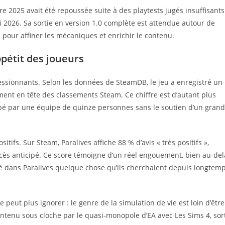
e 2025 avait été repoussée suite à des playtests jugés insuffisants
i 2026. Sa sortie en version 1.0 complète est attendue autour de
 pour affiner les mécaniques et enrichir le contenu.
pétit des joueurs
essionnants. Selon les données de SteamDB, le jeu a enregistré un
ment en tête des classements Steam. Ce chiffre est d’autant plus
ppé par une équipe de quinze personnes sans le soutien d’un grand
ifs. Sur Steam, Paralives affiche 88 % d’avis « très positifs »,
accès anticipé. Ce score témoigne d’un réel engouement, bien au-del
uvé dans Paralives quelque chose qu’ils cherchaient depuis longtem
 peut plus ignorer : le genre de la simulation de vie est loin d’être
ntenu sous cloche par le quasi-monopole d’EA avec Les Sims 4, sor