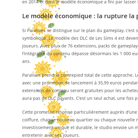
en 2014 et dont le modèle économique a fini par lasse
Le modèle économique : la rupture la 
Si Paralives se distingue sur le plan du gameplay, c’est
symbolique. Le modèle des DLC de Les Sims 4 est devenu
joueurs. Avec plus de 76 extensions, packs de gameplay 
l’intégralité du contenu dépasse désormais les 1 000 eu
ans.
Paralives prend le contrepied total de cette approche. 
avec une promotion de lancement à 35,99 euros pendant
extensions de contenu seront gratuites pour les acheteurs
aura pas de DLC payants. C’est un seul achat, une fois p
Cette promesse résonne particulièrement auprès d’un
coiffure, chaque nouveau quartier ou chaque nouvelle
investissement unique et durable, le studio envoie un me
entretenir avec ses joueurs.