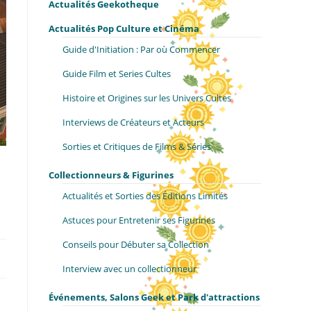
Actualités Geekotheque
Actualités Pop Culture et Cinéma
Guide d'Initiation : Par où Commencer
Guide Film et Series Cultes
Histoire et Origines sur les Univers Cultes
Interviews de Créateurs et Acteurs
Sorties et Critiques de Films & Séries
Collectionneurs & Figurines
Actualités et Sorties des Éditions Limités
Astuces pour Entretenir ses Figurines
Conseils pour Débuter sa Collection
Interview avec un collectionneur
Événements, Salons Geek et Park d'attractions