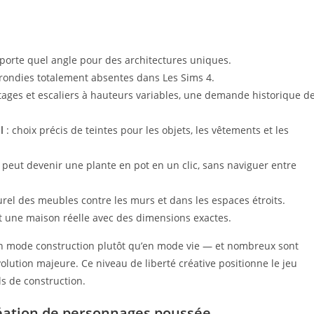
mporte quel angle pour des architectures uniques.
arrondies totalement absentes dans Les Sims 4.
ages et escaliers à hauteurs variables, une demande historique d
l
: choix précis de teintes pour les objets, les vêtements et les
 peut devenir une plante en pot en un clic, sans naviguer entre
rel des meubles contre les murs et dans les espaces étroits.
nt une maison réelle avec des dimensions exactes.
 en mode construction plutôt qu’en mode vie — et nombreux sont
olution majeure. Ce niveau de liberté créative positionne le jeu
s de construction.
réation de personnages poussée