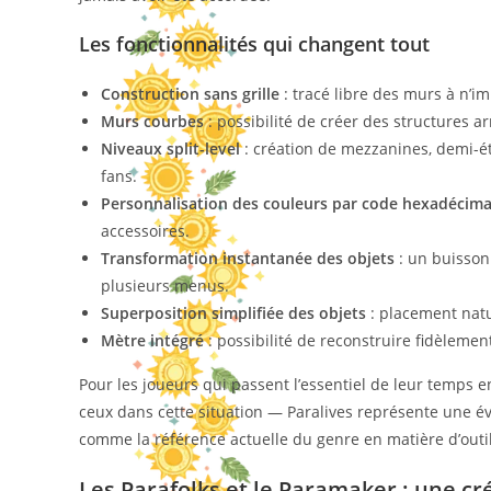
Les fonctionnalités qui changent tout
Construction sans grille
: tracé libre des murs à n’i
Murs courbes
: possibilité de créer des structures 
Niveaux split-level
: création de mezzanines, demi-ét
fans.
Personnalisation des couleurs par code hexadécima
accessoires.
Transformation instantanée des objets
: un buisson
plusieurs menus.
Superposition simplifiée des objets
: placement natu
Mètre intégré
: possibilité de reconstruire fidèleme
Pour les joueurs qui passent l’essentiel de leur temps
ceux dans cette situation — Paralives représente une év
comme la référence actuelle du genre en matière d’outil
Les Parafolks et le Paramaker : une c