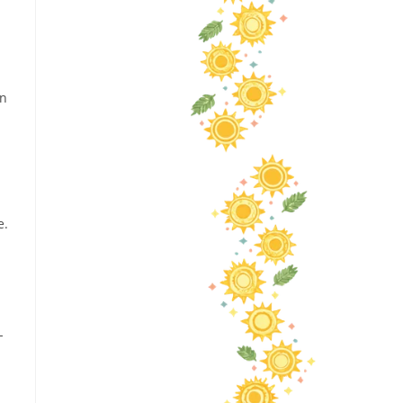
on
e.
L