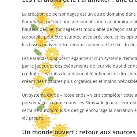
La création de personnages est un autre domaine dans le
Paramaker, permet une personnalisation anatomique bie
hauteur des personnages est modulable de façon nature
corporelle peut être sculptée avec précision, et les opt
les tissus peuvent être rendus comme de la soie, du de
Les Parafolks disposent également d’un système d’émoti
par le joueur et des événements de leur vie quotidien
crédible. Les traits de personnalité influencent directem
créant des histoires plus organiques et moins prévisible
Un système dit de « loose ends » vient compléter cette 
personnages comme dans Les Sims 4, le joueur leur donn
certaine autonomie. Ce design encourage la narration 
vie propre.
Un monde ouvert : retour aux sources 