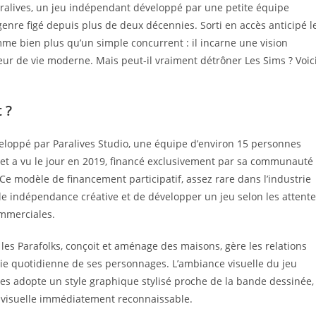
aralives, un jeu indépendant développé par une petite équipe
genre figé depuis plus de deux décennies. Sorti en accès anticipé l
me bien plus qu’un simple concurrent : il incarne une vision
ur de vie moderne. Mais peut-il vraiment détrôner Les Sims ? Voic
 ?
eloppé par Paralives Studio, une équipe d’environ 15 personnes
jet a vu le jour en 2019, financé exclusivement par sa communauté
. Ce modèle de financement participatif, assez rare dans l’industrie
le indépendance créative et de développer un jeu selon les attent
mmerciales.
les Parafolks, conçoit et aménage des maisons, gère les relations
 vie quotidienne de ses personnages. L’ambiance visuelle du jeu
ves adopte un style graphique stylisé proche de la bande dessinée,
é visuelle immédiatement reconnaissable.