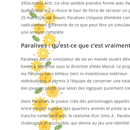
d’Electronic Arts. Ce rêve semble prendre forme avec P
québécoise qui a réussi le tour de force de secouer un 
25 mai 2026 sur Steam, Paralives s’impose d’emblée com
radicalement différente de ce que peut être un simulate
une analyse complète.
Paralives : qu’est-ce que c’est vraiment
Paralives est un simulateur de vie en monde ouvert dév
basée à Montréal sous la direction d’Alex Massé. Le pro
via Patreon, sans éditeur tiers ni investisseur extérieur
vidéoludique, a permis à l’équipe de conserver une tota
des joueurs plutôt que selon des logiques purement co
Dans Paralives, le joueur crée des personnages appelés 
entre voisins, explore des quartiers animés et pilote la
tranche nettement avec le réalisme d’un Sims 4 : Parali
chaleureux et accessible, qui donne au jeu une identit