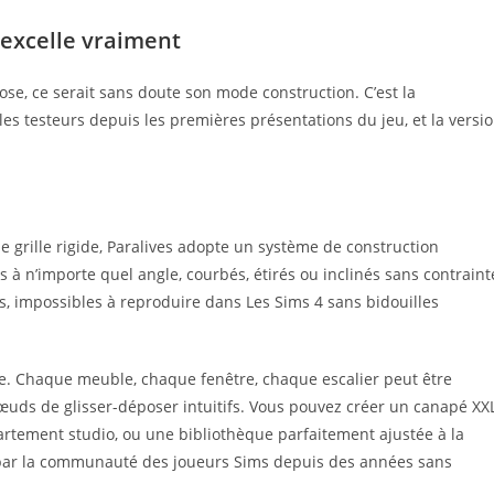
 excelle vraiment
ose, ce serait sans doute son mode construction. C’est la
 les testeurs depuis les premières présentations du jeu, et la versi
ne grille rigide, Paralives adopte un système de construction
s à n’importe quel angle, courbés, étirés ou inclinés sans contraint
s, impossibles à reproduire dans Les Sims 4 sans bidouilles
e. Chaque meuble, chaque fenêtre, chaque escalier peut être
uds de glisser-déposer intuitifs. Vous pouvez créer un canapé XX
artement studio, ou une bibliothèque parfaitement ajustée à la
e par la communauté des joueurs Sims depuis des années sans