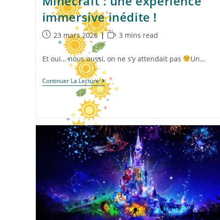
Minecraft : une expérience
immersive inédite !
23 mars 2026
3 mins read
Et oui… nous aussi, on ne s’y attendait pas
Un…
Continuer La Lecture