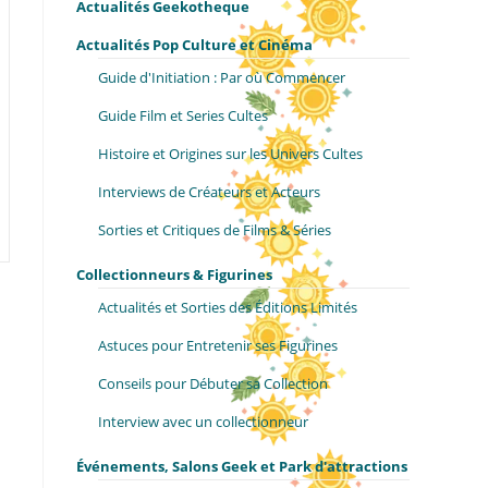
Actualités Geekotheque
Actualités Pop Culture et Cinéma
Guide d'Initiation : Par où Commencer
Guide Film et Series Cultes
Histoire et Origines sur les Univers Cultes
Interviews de Créateurs et Acteurs
Sorties et Critiques de Films & Séries
Collectionneurs & Figurines
Actualités et Sorties des Éditions Limités
Astuces pour Entretenir ses Figurines
Conseils pour Débuter sa Collection
Interview avec un collectionneur
Événements, Salons Geek et Park d'attractions