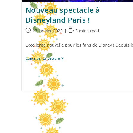
Nouveau spectacle à
Disneyland Paris !
17 janvier 2025
3 mins read
Excellente nouvelle pour les fans de Disney ! Depuis 
Continuer La Lecture