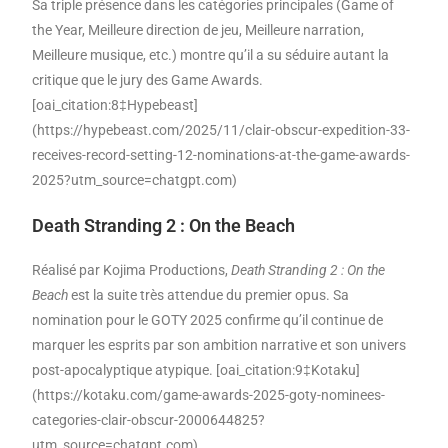
Sa triple présence dans les catégories principales (Game of
the Year, Meilleure direction de jeu, Meilleure narration,
Meilleure musique, etc.) montre qu’il a su séduire autant la
critique que le jury des Game Awards.
[oai_citation:8‡Hypebeast]
(https://hypebeast.com/2025/11/clair-obscur-expedition-33-
receives-record-setting-12-nominations-at-the-game-awards-
2025?utm_source=chatgpt.com)
Death Stranding 2 : On the Beach
Réalisé par Kojima Productions,
Death Stranding 2 : On the
Beach
est la suite très attendue du premier opus. Sa
nomination pour le GOTY 2025 confirme qu’il continue de
marquer les esprits par son ambition narrative et son univers
post-apocalyptique atypique. [oai_citation:9‡Kotaku]
(https://kotaku.com/game-awards-2025-goty-nominees-
categories-clair-obscur-2000644825?
utm_source=chatgpt.com)