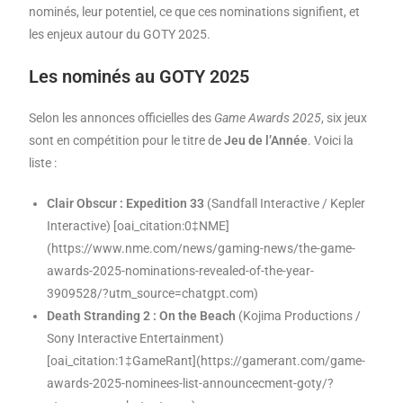
nominés, leur potentiel, ce que ces nominations signifient, et
les enjeux autour du GOTY 2025.
Les nominés au GOTY 2025
Selon les annonces officielles des
Game Awards 2025
, six jeux
sont en compétition pour le titre de
Jeu de l’Année
. Voici la
liste :
Clair Obscur : Expedition 33
(Sandfall Interactive / Kepler
Interactive) [oai_citation:0‡NME]
(https://www.nme.com/news/gaming-news/the-game-
awards-2025-nominations-revealed-of-the-year-
3909528/?utm_source=chatgpt.com)
Death Stranding 2 : On the Beach
(Kojima Productions /
Sony Interactive Entertainment)
[oai_citation:1‡GameRant](https://gamerant.com/game-
awards-2025-nominees-list-announcecment-goty/?