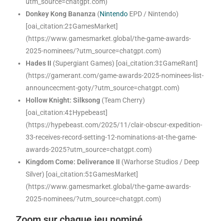
utm_source=chatgpt.com)
Donkey Kong Bananza
(
Nintendo
EPD / Nintendo)
[oai_citation:2‡GamesMarket]
(https://www.gamesmarket.global/the-game-awards-
2025-nominees/?utm_source=chatgpt.com)
Hades II
(Supergiant Games) [oai_citation:3‡GameRant]
(https://gamerant.com/game-awards-2025-nominees-list-
announcecment-goty/?utm_source=chatgpt.com)
Hollow Knight: Silksong
(Team Cherry)
[oai_citation:4‡Hypebeast]
(https://hypebeast.com/2025/11/clair-obscur-expedition-
33-receives-record-setting-12-nominations-at-the-game-
awards-2025?utm_source=chatgpt.com)
Kingdom Come: Deliverance II
(Warhorse Studios / Deep
Silver) [oai_citation:5‡GamesMarket]
(https://www.gamesmarket.global/the-game-awards-
2025-nominees/?utm_source=chatgpt.com)
Zoom sur chaque jeu nominé