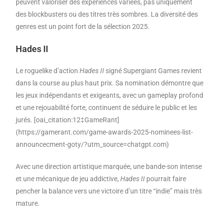
peuvent valoriser des expériences variées, pas uniquement
des blockbusters ou des titres très sombres. La diversité des
genres est un point fort de la sélection 2025.
Hades II
Le roguelike d’action
Hades II
signé Supergiant Games revient
dans la course au plus haut prix. Sa nomination démontre que
les jeux indépendants et exigeants, avec un gameplay profond
et une rejouabilité forte, continuent de séduire le public et les
jurés. [oai_citation:12‡GameRant]
(https://gamerant.com/game-awards-2025-nominees-list-
announcecment-goty/?utm_source=chatgpt.com)
Avec une direction artistique marquée, une bande-son intense
et une mécanique de jeu addictive,
Hades II
pourrait faire
pencher la balance vers une victoire d’un titre “indie” mais très
mature.