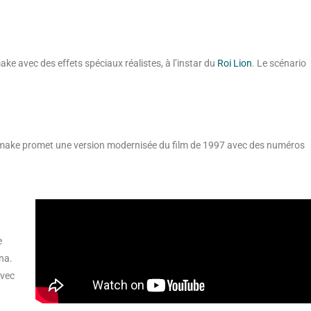
ke avec des effets spéciaux réalistes, à l’instar du
Roi Lion
. Le scénario
e remake promet une version modernisée du film de 1997 avec des numéros
e
na.
avec