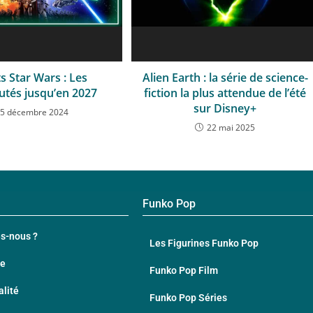
s Star Wars : Les
Alien Earth : la série de science-
tés jusqu’en 2027
fiction la plus attendue de l’été
sur Disney+
5 décembre 2024
22 mai 2025
Funko Pop
s-nous ?
Les Figurines Funko Pop
te
Funko Pop Film
alité
Funko Pop Séries