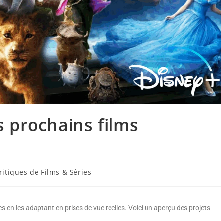
es prochains films
Critiques de Films & Séries
es en les adaptant en prises de vue réelles. Voici un aperçu des projets