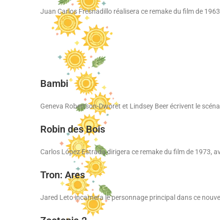
Juan Carlos Fresnadillo réalisera ce remake du film de 19
Bambi
Geneva Robertson-Dworet et Lindsey Beer écrivent le scénar
Robin des Bois
Carlos López Estrada dirigera ce remake du film de 1973, a
Tron: Ares
Jared Leto incarnera le personnage principal dans ce nouve