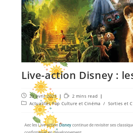
Live-action Disney : l
23 avril 2025
2 mins read
Actualités Pop Culture et Cinéma
/
Sorties et 
Aec les Live-action
Disney
continue de revisiter ses classiqu
confirmés et en développement.