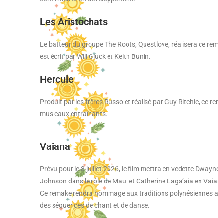
Les Aristochats
Le batteur du groupe The Roots, Questlove, réalisera ce rema
est écrit par Will Gluck et Keith Bunin.
Hercule
Produit par les frères Russo et réalisé par Guy Ritchie, c
musicaux entraînants.
Vaiana
Prévu pour le 8 juillet 2026, le film mettra en vedette Dwayn
Johnson dans le rôle de Maui et Catherine Laga’aia en Vaia
Ce remake rendra hommage aux traditions polynésiennes 
des séquences de chant et de danse.