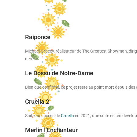
Raiponce
Michael Gracey, réalisateur de The Greatest Showman, dirige
dernier.
Le Bossu de Notre-Dame
Bien que confirmé, ce projet reste au point mort depuis des a
Cruella 2
Suite au succès de
Cruella
en 2021, une suite est en dével
Merlin l’Enchanteur