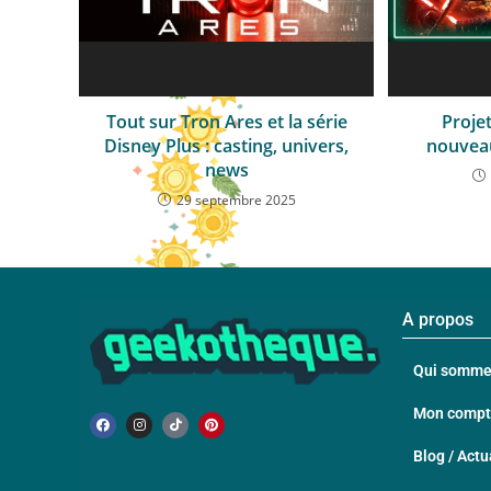
Tout sur Tron Ares et la série
Projet
Disney Plus : casting, univers,
nouveau
news
29 septembre 2025
A propos
Qui somme
Mon comp
Blog / Actu