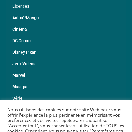
Licences
Animé/Manga
Cinéma
DC Comics
Disney Pixar
Jeux Vidéos
Marvel
Musique
Série
Nous utilisons des cookies sur notre site Web pour vous
Sport
offrir l'expérience la plus pertinente en mémorisant vos
préférences et vos visites répétées. En cliquant sur
Les Fabricants
"Accepter tout", vous consentez à l'utilisation de TOUS les
cookies. Cependant, vous pouvez visiter "Paramètres des