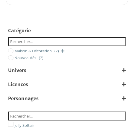
Catégorie
Maison & Décoration
(2)
Nouveautés
(2)
Univers
Animé/Manga
Licences
Personnages
One Piece
The Trafalgar Law
Jolly Softair