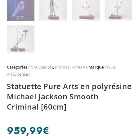
Catégories :
Nouveautés
,
Promos
,
PureArts
Marque :
Pure
Arts
Licence :
Statuette Pure Arts en polyrésine
Michael Jackson Smooth
Criminal [60cm]
959,99
€