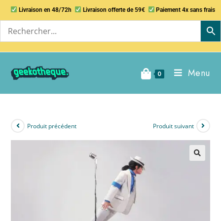
Livraison en 48/72h
Livraison offerte de 59€
Paiement 4x sans frais
Menu
0
Produit précédent
Produit suivant