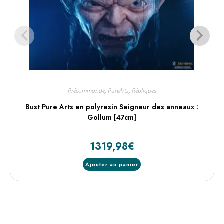
Précommande
,
PureArts
,
Répliques
Bust Pure Arts en polyresin Seigneur des anneaux :
Gollum [47cm]
1319,98
€
Ajouter au panier