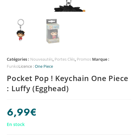
Catégories :
Nouveautés
,
Portes Clés
,
Promos
Marque :
Funko
Licence :
One Piece
Pocket Pop ! Keychain One Piece
: Luffy (Egghead)
6,99
€
En stock