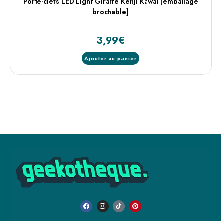
Porte-clefs LED Light Giraffe Kenji Kawaï [emballage
brochable]
3,99
€
Ajouter au panier