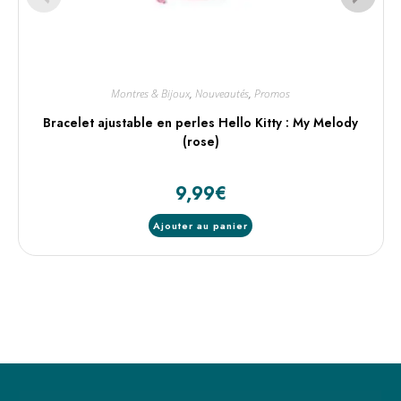
Montres & Bijoux
,
Nouveautés
,
Promos
Bracelet ajustable en perles Hello Kitty : My Melody
(rose)
9,99
€
Ajouter au panier