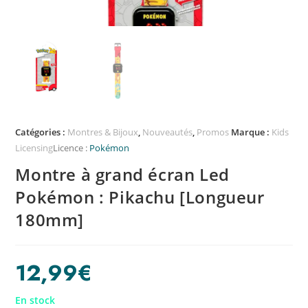
Catégories :
Montres & Bijoux
,
Nouveautés
,
Promos
Marque :
Kids
Licensing
Licence :
Pokémon
Montre à grand écran Led
Pokémon : Pikachu [Longueur
180mm]
12,99
€
En stock