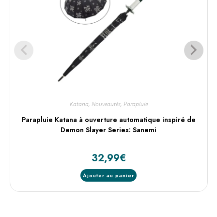
Katana
,
Nouveautés
,
Parapluie
Parapluie Katana à ouverture automatique inspiré de
Demon Slayer Series: Sanemi
32,99
€
Ajouter au panier