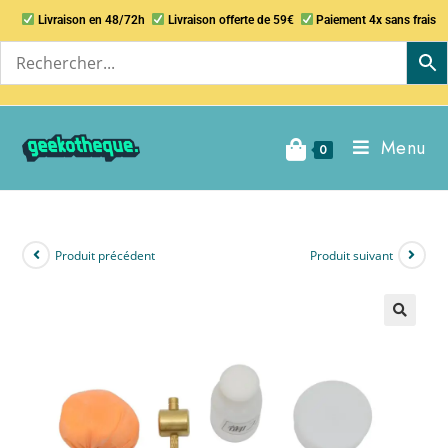
Livraison en 48/72h
Livraison offerte de 59€
Paiement 4x sans frais
Menu
0
Produit précédent
Produit suivant