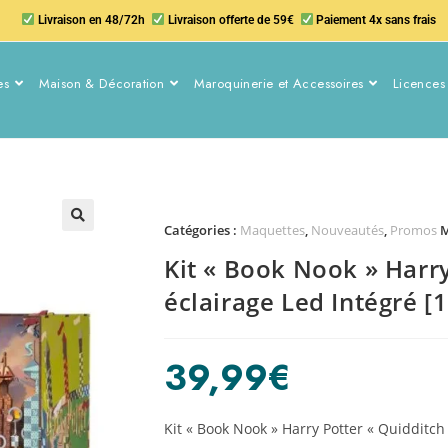
Livraison en 48/72h
Livraison offerte de 59€
Paiement 4x sans frais
es
Maison & Décoration
Maroquinerie et Accessoires
Licences 
Catégories :
Maquettes
,
Nouveautés
,
Promos
M
Kit « Book Nook » Harry
éclairage Led Intégré [
39,99
€
Kit « Book Nook » Harry Potter « Quidditch