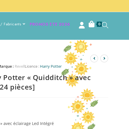
/ Fabricants
PROMOS ETE 2026
0
arque :
Revell
Licence :
Harry Potter
 Potter « Quidditch » avec
124 pièces]
 » avec éclairage Led Intégré