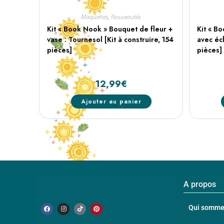
Maquettes
,
Nouveautés
Kit « Book Nook » Bouquet de fleur +
Kit « B
vase : Tournesol [Kit à construire, 154
avec éc
pièces]
pièces]
12,99
€
Ajouter au panier
A propos
Qui somme