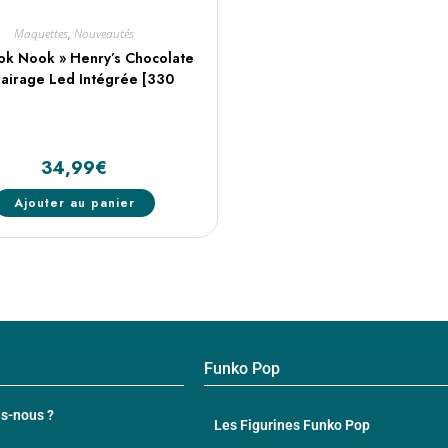
Maquettes
,
Nouveautés
ook Nook » Henry’s Chocolate
lairage Led Intégrée [330
34,99
€
Ajouter au panier
Funko Pop
s-nous ?
Les Figurines Funko Pop