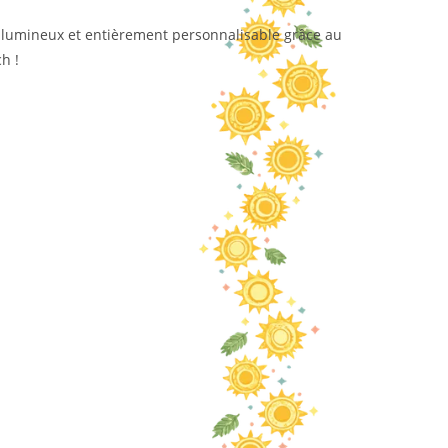
l, lumineux et entièrement personnalisable grâce au
h !