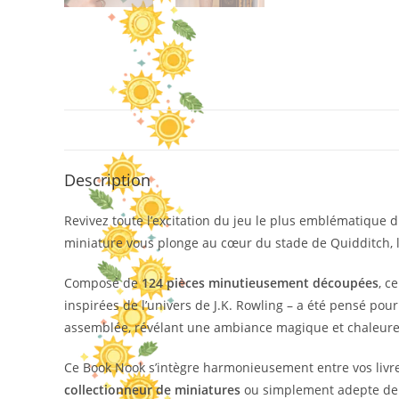
Description
Revivez toute l’excitation du jeu le plus emblématique 
miniature vous plonge au cœur du stade de Quidditch, là 
Composé de
124 pièces minutieusement découpées
, c
inspirées de l’univers de J.K. Rowling – a été pensé po
assemblée, révélant une ambiance magique et chaleureu
Ce Book Nook s’intègre harmonieusement entre vos livres
collectionneur de miniatures
ou simplement adepte de DI