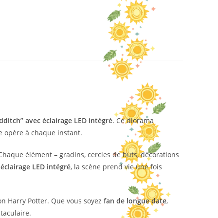
dditch” avec éclairage LED intégré
. Ce diorama
ie opère à chaque instant.
 Chaque élément – gradins, cercles de buts, décorations
n
éclairage LED intégré
, la scène prend vie une fois
ion Harry Potter. Que vous soyez
fan de longue date
,
taculaire.