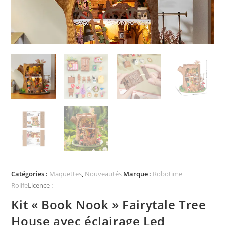
Catégories :
Maquettes
,
Nouveautés
Marque :
Robotime
Rolife
Licence :
Kit « Book Nook » Fairytale Tree
House avec éclairage Led