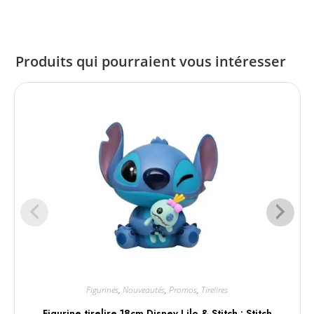
Produits qui pourraient vous intéresser
Figurines
,
Nouveautés
,
Promos
,
Tirelires
Figurine tirelire 18cm Disney Lilo & Stitch : Stitch