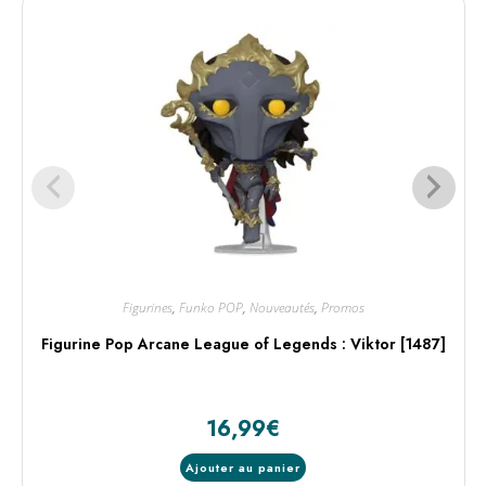
Figurines
,
Funko POP
,
Nouveautés
,
Promos
Figurine Pop Arcane League of Legends : Viktor [1487]
16,99
€
Ajouter au panier