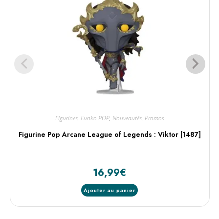
Figurines
,
Funko POP
,
Nouveautés
,
Promos
Figurine Pop Arcane League of Legends : Viktor [1487]
16,99
€
Ajouter au panier