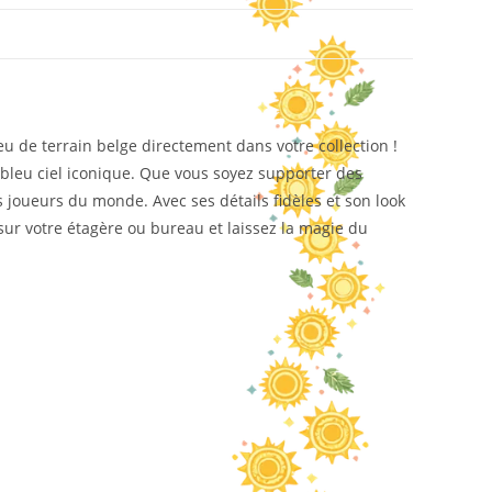
ieu de terrain belge directement dans votre collection !
t bleu ciel iconique. Que vous soyez supporter des
s joueurs du monde. Avec ses détails fidèles et son look
 sur votre étagère ou bureau et laissez la magie du