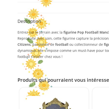
Description
Entrez sur le terrain avec la
figurine Pop Football Manch
Reproduite avec soin, cette figurine capture la précisio
Citizens
, passionné de
football
ou collectionneur de
fig
dynamique, elle s’impose comme un must-have pour tou
football s’inviter chez vous !
Produits qui pourraient vous intéress