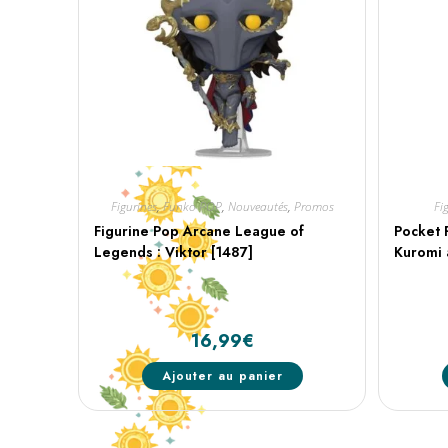
Figurines
,
Funko POP
,
Nouveautés
,
Promos
Fi
Figurine Pop Arcane League of
Pocket 
Legends : Viktor [1487]
Kuromi 
16,99
€
Ajouter au panier