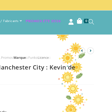
/ Fabricants
PROMOS ETE 2026
0
,
Promos
Marque :
Funko
Licence :
anchester City : Kevin de