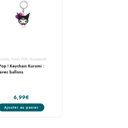
gurines
,
Funko POP
,
Nouveautés
Pop ! Keychain Kuromi :
avec ballons
6,99
€
Ajouter au panier