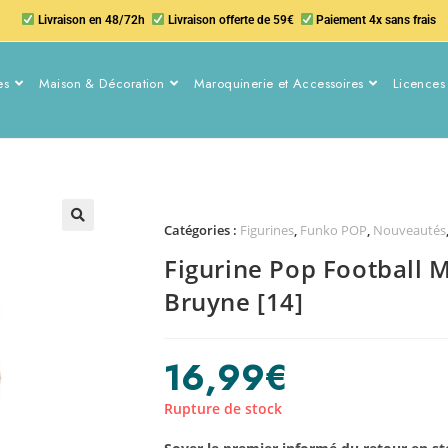
Livraison en 48/72h
Livraison offerte de 59€
Paiement 4x sans frais
es
Maison & Décoration
Maroquinerie et Accessoires
Licences 
Catégories :
Figurines
,
Funko POP
,
Nouveautés
Figurine Pop Football M
Bruyne [14]
16,99
€
Rupture de stock