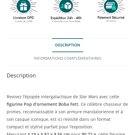
DESCRIPTION
INFORMATIONS COMPLÉMENTAIRES
Description
Revivez l’épopée intergalactique de
Star Wars
avec cette
figurine Pop d’ornement Boba Fett
. Ce célèbre chasseur de
primes, reconnaissable à son armure mandalorienne et à
son casque iconique, est ici revisité dans un format
compact et stylisé parfait pour l’exposition.
Mesurant
4,19 x 5,82 x 8,56 cm
pour
90,72 g
, cette figurine