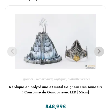
Figurines
,
Précommande
,
Répliques
,
Statuettes résines
Réplique en polyrésine et metal Seigneur Des Anneaux
: Couronne du Gondor avec LED [65cm]
848,99
€