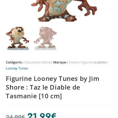
Catégorie :
Statuettes résines
Marque :
Enesco Figurines
Licence :
Looney Tunes
Figurine Looney Tunes by Jim
Shore : Taz le Diable de
Tasmanie [10 cm]
21,99
€
24,99
€