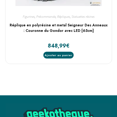
Figurines
,
Précommande
,
Répliques
,
Statuettes résines
Réplique en polyrésine et metal Seigneur Des Anneaux
: Couronne du Gondor avec LED [65cm]
848,99
€
Ajouter au panier