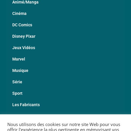
Animé/Manga
Cinéma
DC Comics
Disney Pixar
Jeux Vidéos
Marvel
Musique
Série
Sport
Les Fabricants
Nous utilisons des cookies sur notre site Web pour vous
© 2026 Copyright Geekotheque
offrir l'expérience la plus pertinente en mémorisant vos