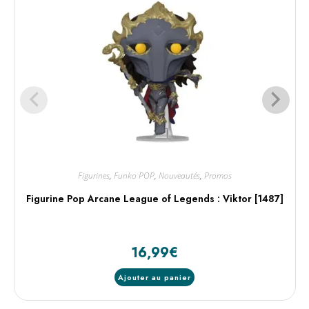
Figurines
,
Funko POP
,
Nouveautés
,
Promos
Figurine Pop Arcane League of Legends : Viktor [1487]
16,99
€
Ajouter au panier