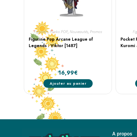
Figurines
,
Funko POP
,
Nouveautés
,
Promos
Fi
Figurine Pop Arcane League of
Pocket 
Legends : Viktor [1487]
Kuromi 
16,99
€
Ajouter au panier
A propos