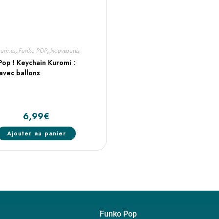
gurines
,
Funko POP
,
Nouveautés
Pop ! Keychain Kuromi :
avec ballons
6,99
€
Ajouter au panier
Funko Pop