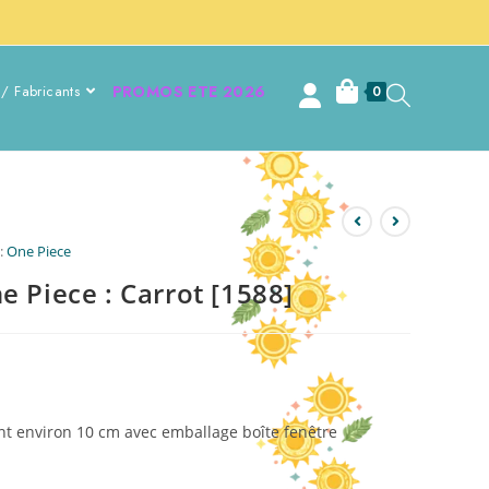
/ Fabricants
PROMOS ETE 2026
0
 :
One Piece
 Piece : Carrot [1588]
nt environ 10 cm avec emballage boîte fenêtre