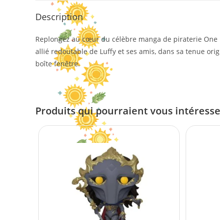
Description
Replongez au cœur du célèbre manga de piraterie One Pi
allié redoutable de Luffy et ses amis, dans sa tenue or
boîte fenêtre.
Produits qui pourraient vous intéress