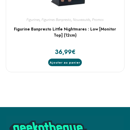
Figurines
,
Figurines Banpresto
,
Nouveautés
,
Promos
Figurine Banpresto Little Nightmares : Low [Monitor
Top] (12cm)
36,99
€
Ajouter au panier