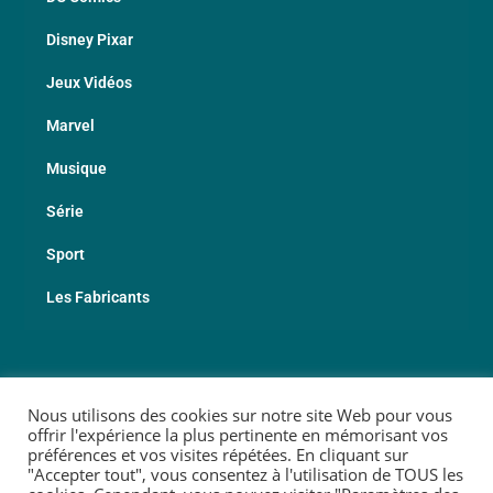
Disney Pixar
Jeux Vidéos
Marvel
Musique
Série
Sport
Les Fabricants
© 2026 Copyright Geekotheque
Nous utilisons des cookies sur notre site Web pour vous
offrir l'expérience la plus pertinente en mémorisant vos
préférences et vos visites répétées. En cliquant sur
"Accepter tout", vous consentez à l'utilisation de TOUS les