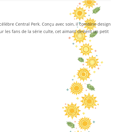
 célèbre Central Perk. Conçu avec soin, il combine design
r les fans de la série culte, cet aimant devient un petit