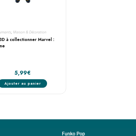
Aimants
,
Maison & Décoration
3D à collectionner Marvel :
ine
5,99
€
Ajouter au panier
Funko Pop