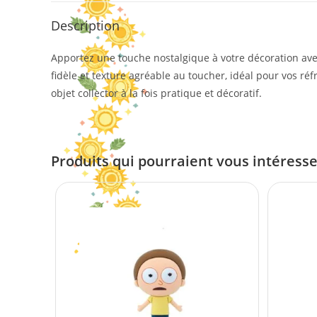
Description
Apportez une touche nostalgique à votre décoration avec 
fidèle et texture agréable au toucher, idéal pour vos réf
objet collector à la fois pratique et décoratif.
Produits qui pourraient vous intéress