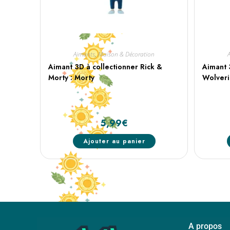
Aimants
,
Maison & Décoration
Aimant 3D à collectionner Rick &
Aimant 
Morty : Morty
Wolver
5,99
€
Ajouter au panier
A propos