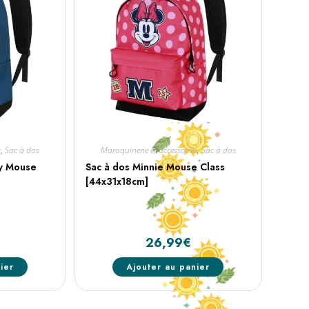
s
,
Sac à dos
Maroquinerie et accessoires
,
Sac à dos
ey Mouse
Sac à dos Minnie Mouse Class
[44x31x18cm]
26,99
€
ier
Ajouter au panier