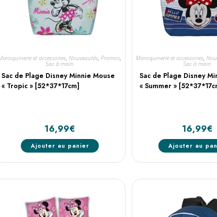
Maroquinerie et accessoires
,
Nouveautés
,
Promos
,
Maroquinerie et accessoires
,
Nou
Sac à main
Sac à main
Sac de Plage Disney Minnie Mouse
Sac de Plage Disney M
« Tropic » [52*37*17cm]
« Summer » [52*37*17c
16,99
€
16,99
€
Ajouter au panier
Ajouter au pan