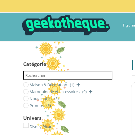
Figuri
Catégorie
Maison & Décoration
(1)
Maroquinerie et accessoires
(9)
Nouveautés
(3)
Promos
(3)
Univers
Disney Pixar