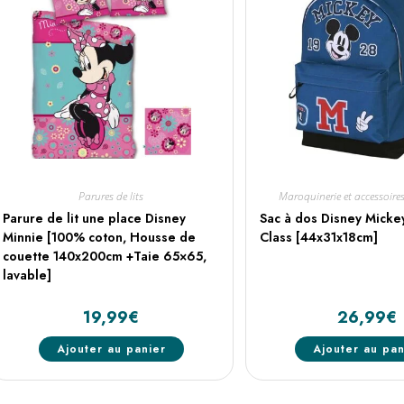
Parures de lits
Maroquinerie et accessoire
Parure de lit une place Disney
Sac à dos Disney Mick
Minnie [100% coton, Housse de
Class [44x31x18cm]
couette 140x200cm +Taie 65×65,
lavable]
19,99
€
26,99
€
Ajouter au panier
Ajouter au pan