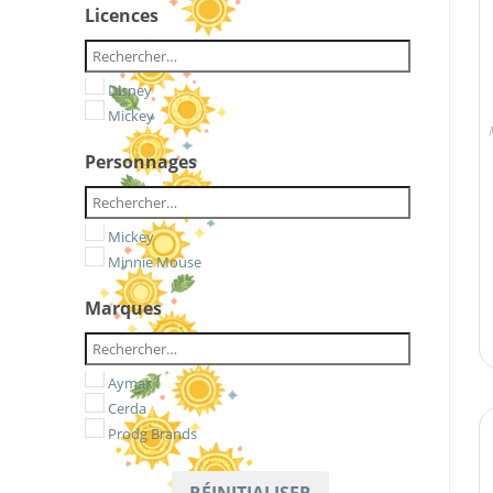
Licences
Disney
Mickey
Personnages
Mickey
Minnie Mouse
Marques
Aymax
Cerda
Prodg Brands