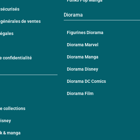
Funko Pop Manga
sécurisés
Diorama
 générales de ventes
Figurines Diorama
Légales
Diorama Marvel
Diorama Manga
e confidentialité
Diorama Disney
Diorama DC Comics
Diorama Film
e collections
Disney
ek & manga