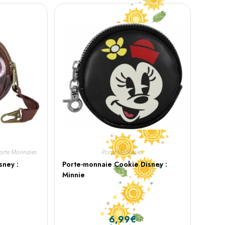
orte Monnaies
Porte Monnaies
sney :
Porte-monnaie Cookie Disney :
Minnie
6,99
€