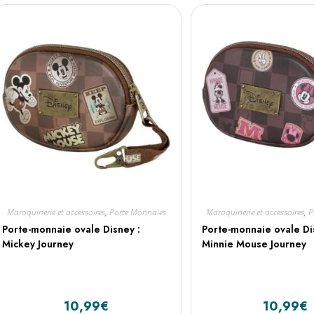
Maroquinerie et accessoires
,
Porte Monnaies
Maroquinerie et accessoires
,
P
Porte-monnaie ovale Disney :
Porte-monnaie ovale Di
Mickey Journey
Minnie Mouse Journey
10,99
€
10,99
€