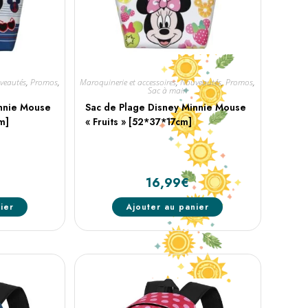
veautés
,
Promos
,
Maroquinerie et accessoires
,
Nouveautés
,
Promos
,
Sac à main
innie Mouse
Sac de Plage Disney Minnie Mouse
m]
« Fruits » [52*37*17cm]
16,99
€
ier
Ajouter au panier