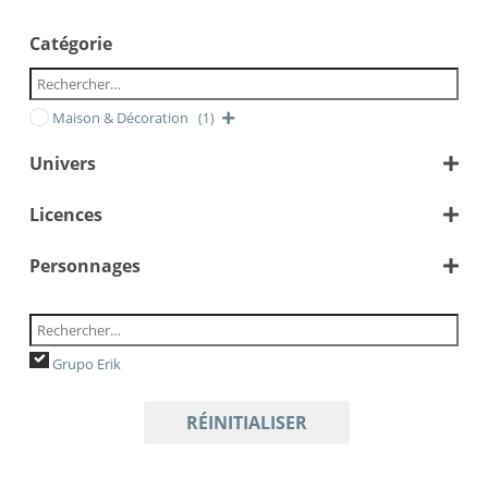
Catégorie
Maison & Décoration
(1)
Univers
Disney Pixar
Licences
Personnages
Disney
Le Roi Lion
Simba
Grupo Erik
RÉINITIALISER