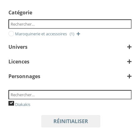
Catégorie
Maroquinerie et accessoires
(1)
Univers
Disney Pixar
Licences
Personnages
Disney
Lilo & Stitch
Stitch
Diakakis
RÉINITIALISER