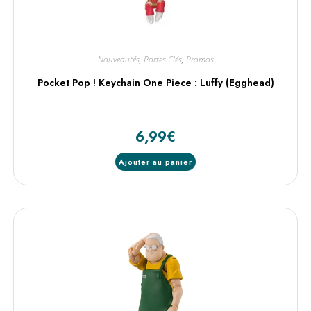
Nouveautés
,
Portes Clés
,
Promos
Pocket Pop ! Keychain One Piece : Luffy (Egghead)
6,99
€
Ajouter au panier