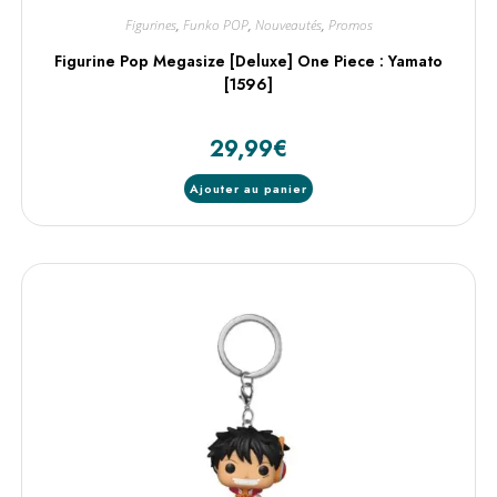
Figurines
,
Funko POP
,
Nouveautés
,
Promos
Figurine Pop Megasize [Deluxe] One Piece : Yamato
[1596]
29,99
€
Ajouter au panier