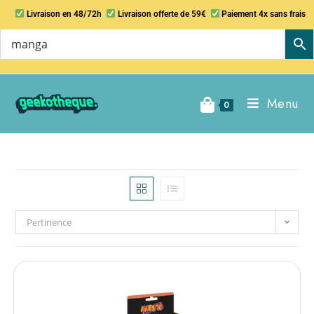
Livraison en 48/72h
Livraison offerte de 59€
Paiement 4x sans frais
Menu
0
Pertinence