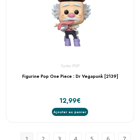
Funko POP
Figurine Pop One Piece : Dr Vegapunk [2139]
12,99
€
Ajouter au panier
1
2
3
4
5
6
7