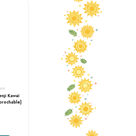
erie
nji Kawaï
brochable]