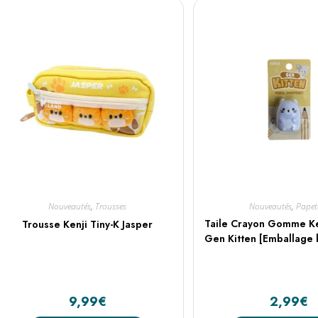
Nouveautés
,
Trousses
Nouveautés
,
Papet
Taile Crayon Gomme Ke
Trousse Kenji Tiny-K Jasper
Gen Kitten [Emballage 
9,99
€
2,99
€