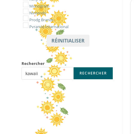
Monogram
Nintendo
Prodg Brands
Pyramid International
RÉINITIALISER
Rechercher
RECHERCHER