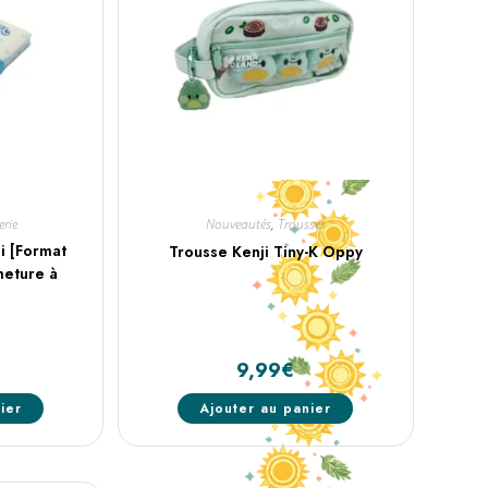
erie
Nouveautés
,
Trousses
i [Format
Trousse Kenji Tiny-K Oppy
meture à
9,99
€
ier
Ajouter au panier