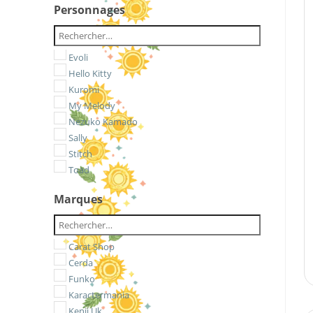
Personnages
Evoli
Hello Kitty
Kuromi
My Melody
Nezuko Kamado
Sally
Stitch
Toad
Marques
Carat Shop
Cerda
Funko
Karactermania
Kenji Uk