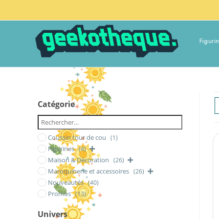
Figuri
Catégorie
Coussin tour de cou
(1)
Figurines
(4)
Maison & Décoration
(26)
Maroquinerie et accessoires
(26)
Nouveautés
(40)
Promos
(13)
Univers