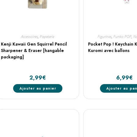
Accessoires
,
Papeterie
Figurines
,
Funko POP
,
No
Kenji Kawaii Gen Squirrel Pencil
Pocket Pop ! Keychain K
Sharpener & Eraser [hangable
Kuromi avec ballons
packaging]
2,99
€
6,99
€
Ajouter au panier
Ajouter au pan