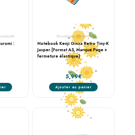
uveautés
Nouveautés
,
Papeterie
uromi :
Notebook Kenji Ginza Retro Tiny-K
Jasper [Format A5, Marque Page +
fermeture élastique]
5,99
€
ier
Ajouter au panier