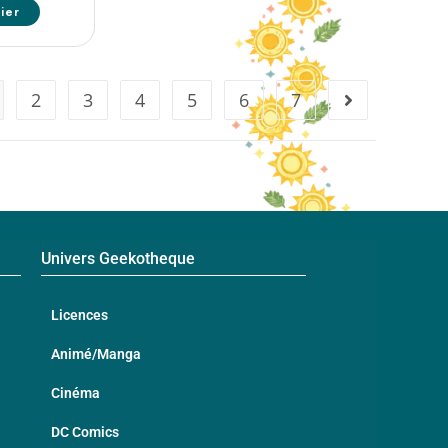
ier
2
3
4
5
6
7
Univers Geekotheque
Licences
Animé/Manga
Cinéma
DC Comics