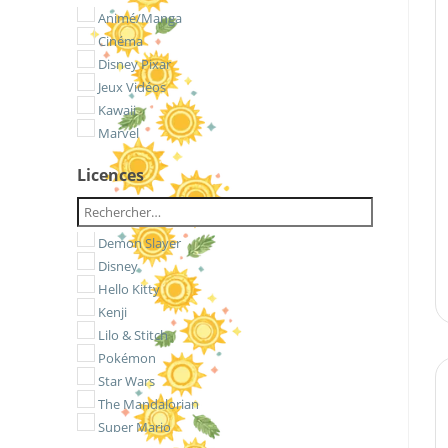
Animé/Manga
Cinéma
Disney Pixar
Jeux Vidéos
Kawaii
Marvel
Licences
Demon Slayer
Disney
Hello Kitty
Kenji
Lilo & Stitch
Pokémon
Star Wars
The Mandalorian
Super Mario