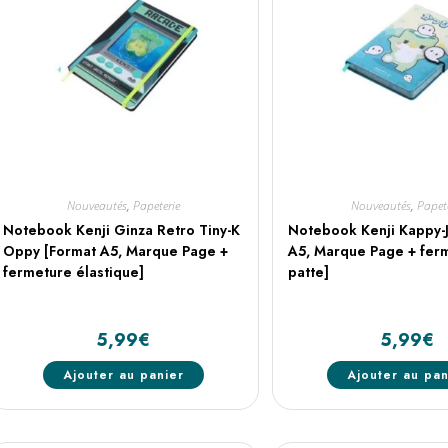
Nouveautés
,
Papeterie
Nouveautés
,
Papet
Notebook Kenji Ginza Retro Tiny-K
Notebook Kenji Kappy-J
Oppy [Format A5, Marque Page +
A5, Marque Page + fer
fermeture élastique]
patte]
5,99
€
5,99
€
Ajouter au panier
Ajouter au pan